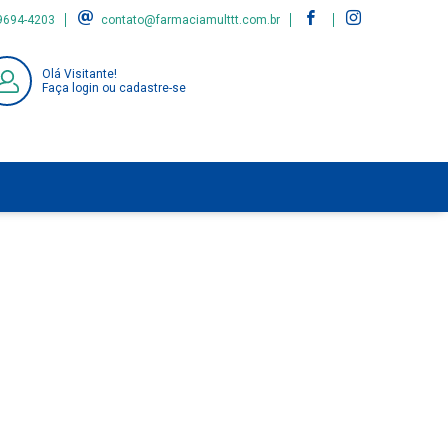
9694-4203
contato@farmaciamulttt.com.br
Olá Visitante!
Faça login ou cadastre-se