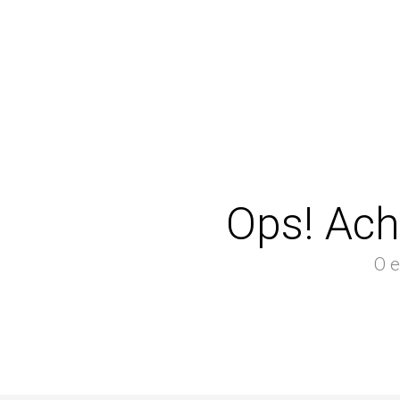
Ops! Ach
O e