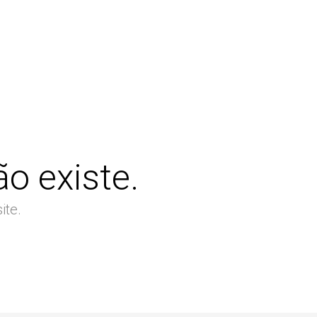
o existe.
ite.