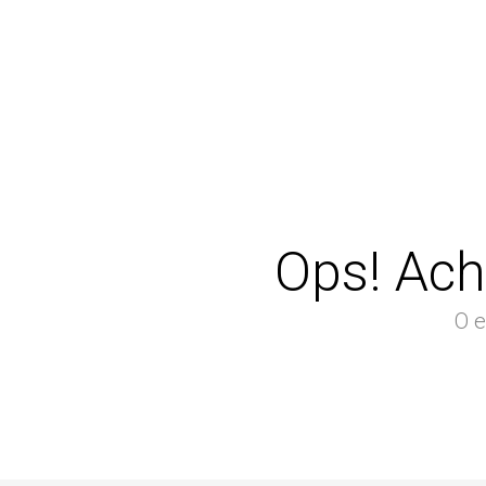
Ops! Ach
O e