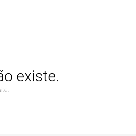
o existe.
ite.