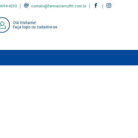
9694-4203
contato@farmaciamulttt.com.br
Olá Visitante!
Faça login ou cadastre-se