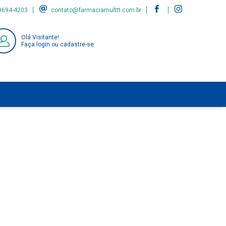
9694-4203
contato@farmaciamulttt.com.br
Olá Visitante!
Faça login ou cadastre-se