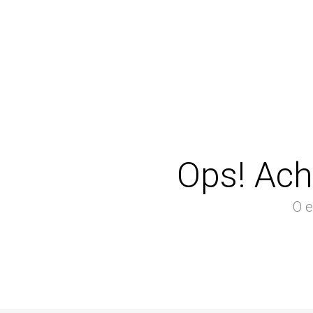
Ops! Ach
O e