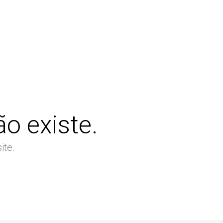
o existe.
ite.