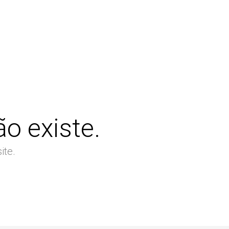
o existe.
ite.