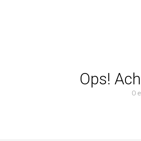
Ops! Ach
O e