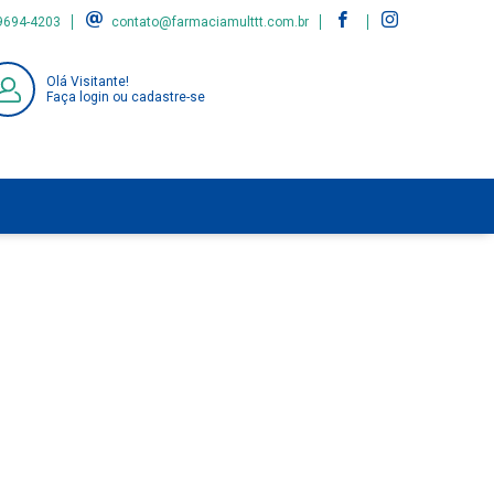
9694-4203
contato@farmaciamulttt.com.br
Olá Visitante!
Faça login ou cadastre-se