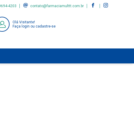
9694-4203
contato@farmaciamulttt.com.br
Olá Visitante!
Faça login ou cadastre-se