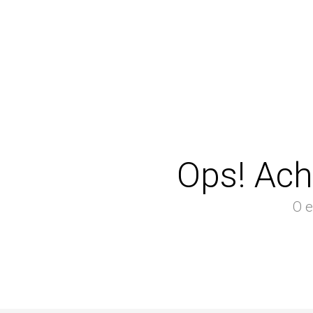
Ops! Ach
O e