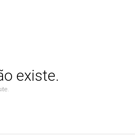
o existe.
ite.