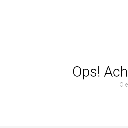
Ops! Ach
O e