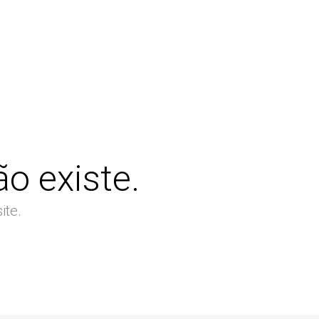
o existe.
ite.