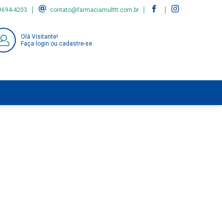
9694-4203
contato@farmaciamulttt.com.br
Olá Visitante!
Faça login ou cadastre-se