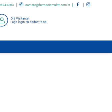
9694-4203
contato@farmaciamulttt.com.br
Olá Visitante!
Faça login ou cadastre-se