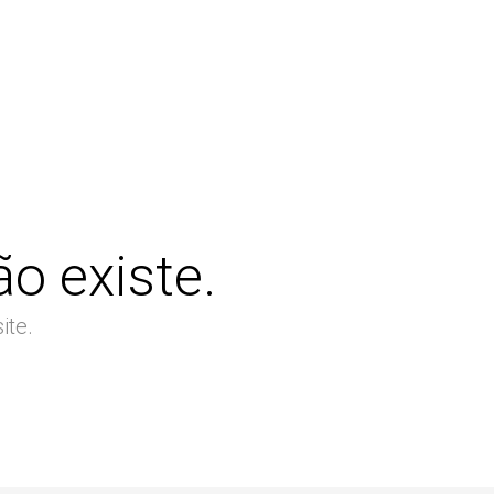
o existe.
ite.