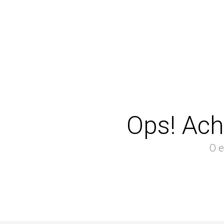
Ops! Ach
O e