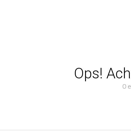
Ops! Ach
O e