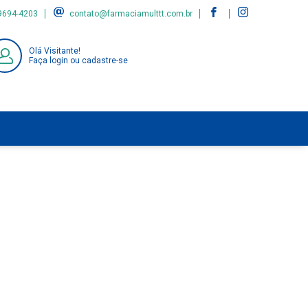
9694-4203
contato@farmaciamulttt.com.br
Olá Visitante!
Faça login ou cadastre-se