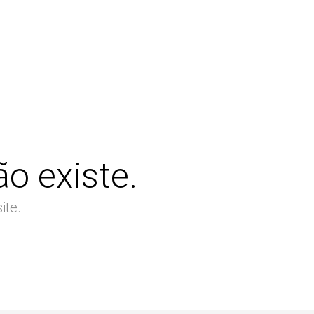
o existe.
ite.