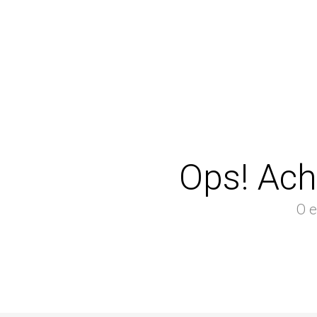
Ops! Ach
O e