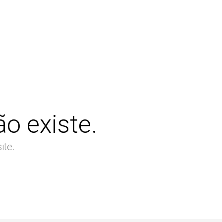
o existe.
ite.