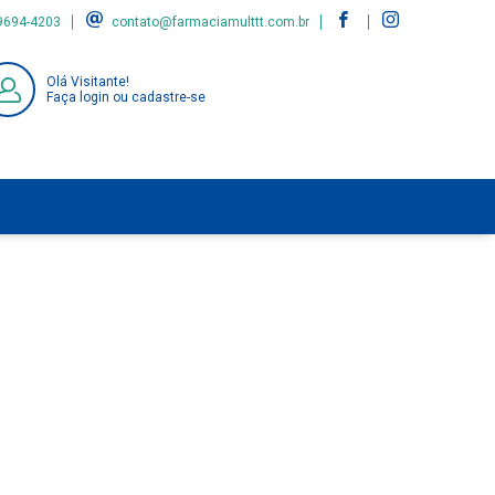
9694-4203
contato@farmaciamulttt.com.br
Olá Visitante!
Faça login ou cadastre-se